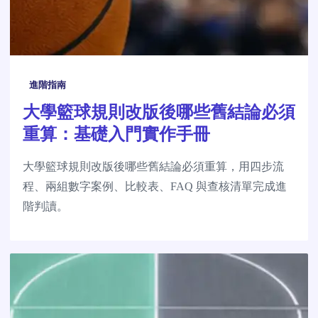
進階指南
大學籃球規則改版後哪些舊結論必須
重算：基礎入門實作手冊
大學籃球規則改版後哪些舊結論必須重算，用四步流
程、兩組數字案例、比較表、FAQ 與查核清單完成進
階判讀。