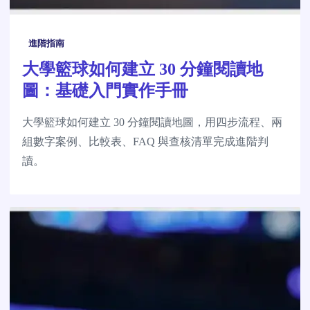
進階指南
大學籃球如何建立 30 分鐘閱讀地
圖：基礎入門實作手冊
大學籃球如何建立 30 分鐘閱讀地圖，用四步流程、兩
組數字案例、比較表、FAQ 與查核清單完成進階判
讀。