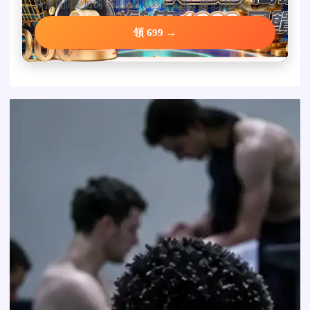
新會員限定加碼，碼量只要彩金五倍，領完就能玩。
領 699 →