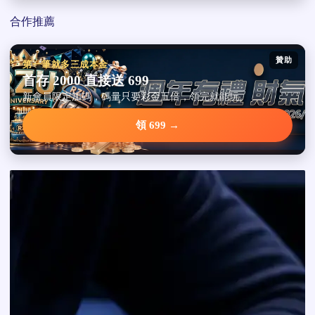
合作推薦
贊助
第一筆就多三成本金
首存 2000 直接送 699
新會員限定加碼，碼量只要彩金五倍，領完就能玩。
領 699 →