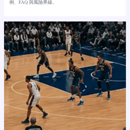
例、FAQ 與風險界線。