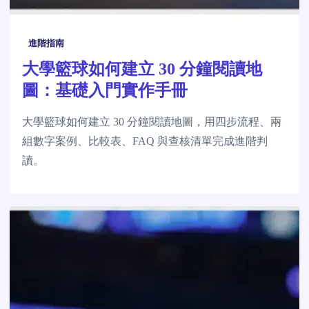
進階指南
大學籃球如何建立 30 分鐘閱讀地
圖：基礎入門實作手冊
大學籃球如何建立 30 分鐘閱讀地圖，用四步流程、兩
組數字案例、比較表、FAQ 與查核清單完成進階判
讀。