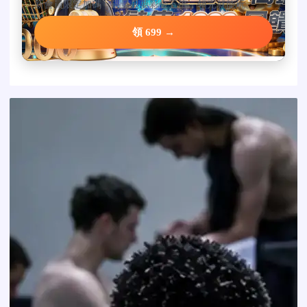
新會員限定加碼，碼量只要彩金五倍，領完就能玩。
領 699 →