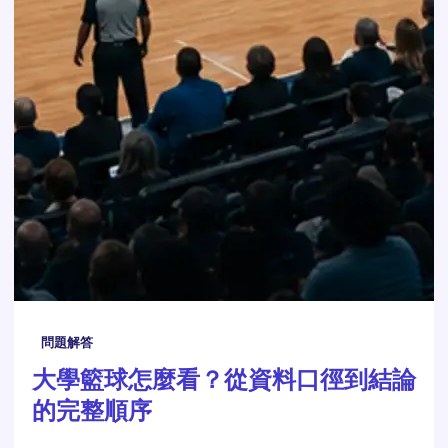
問題解答
大學籃球怎麼看？從資料口徑到結論
的完整順序