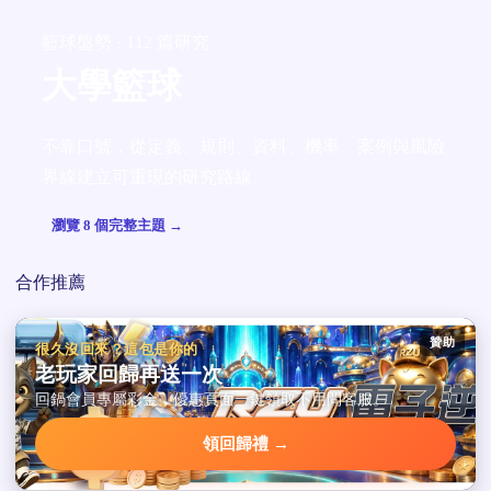
籃球盤勢 · 112 篇研究
大學籃球
不靠口號，從定義、規則、資料、機率、案例與風險
界線建立可重現的研究路線。
瀏覽 8 個完整主題 →
合作推薦
贊助
很久沒回來？這包是你的
老玩家回歸再送一次
回鍋會員專屬彩金，優惠頁面一鍵領取不用問客服。
領回歸禮 →