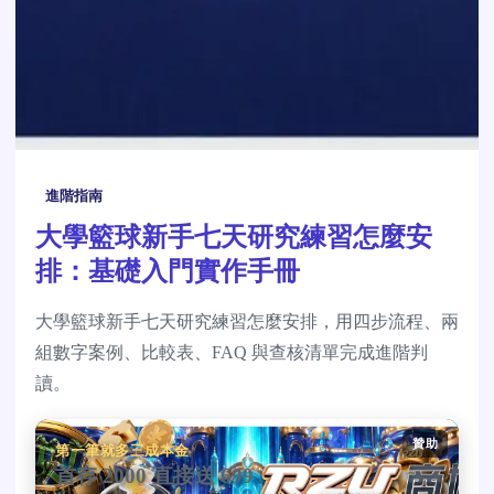
進階指南
大學籃球新手七天研究練習怎麼安
排：基礎入門實作手冊
大學籃球新手七天研究練習怎麼安排，用四步流程、兩
組數字案例、比較表、FAQ 與查核清單完成進階判
讀。
贊助
第一筆就多三成本金
首存 2000 直接送 699