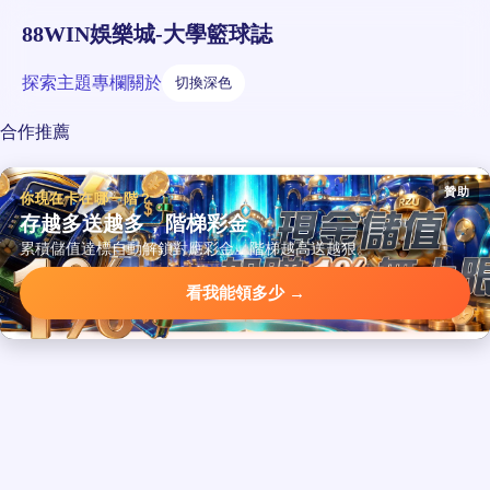
88WIN娛樂城-大學籃球誌
探索
主題
專欄
關於
切換深色
合作推薦
贊助
你現在卡在哪一階？
存越多送越多，階梯彩金
累積儲值達標自動解鎖對應彩金，階梯越高送越狠。
看我能領多少 →