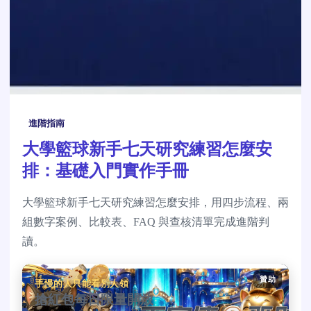
進階指南
大學籃球新手七天研究練習怎麼安
排：基礎入門實作手冊
大學籃球新手七天研究練習怎麼安排，用四步流程、兩
組數字案例、比較表、FAQ 與查核清單完成進階判
讀。
贊助
手慢的人只能看別人領
搶紅包每日限量開放