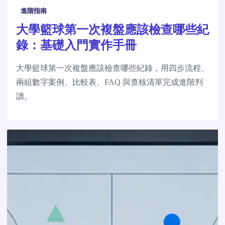
進階指南
大學籃球第一次複盤應該檢查哪些紀
錄：基礎入門實作手冊
大學籃球第一次複盤應該檢查哪些紀錄，用四步流程、
兩組數字案例、比較表、FAQ 與查核清單完成進階判
讀。