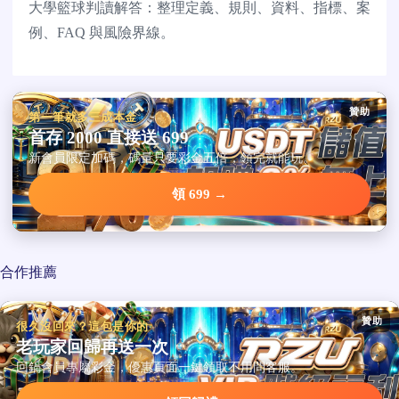
大學籃球判讀解答：整理定義、規則、資料、指標、案
例、FAQ 與風險界線。
贊助
第一筆就多三成本金
首存 2000 直接送 699
新會員限定加碼，碼量只要彩金五倍，領完就能玩。
領 699 →
合作推薦
贊助
很久沒回來？這包是你的
老玩家回歸再送一次
回鍋會員專屬彩金，優惠頁面一鍵領取不用問客服。