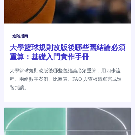
進階指南
大學籃球規則改版後哪些舊結論必須
重算：基礎入門實作手冊
大學籃球規則改版後哪些舊結論必須重算，用四步流
程、兩組數字案例、比較表、FAQ 與查核清單完成進
階判讀。