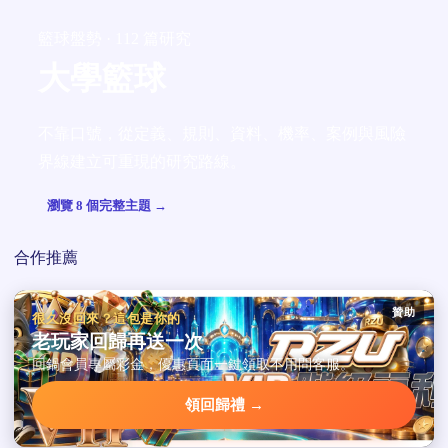
籃球盤勢 · 112 篇研究
大學籃球
不靠口號，從定義、規則、資料、機率、案例與風險
界線建立可重現的研究路線。
瀏覽 8 個完整主題 →
合作推薦
贊助
很久沒回來？這包是你的
老玩家回歸再送一次
回鍋會員專屬彩金，優惠頁面一鍵領取不用問客服。
領回歸禮 →