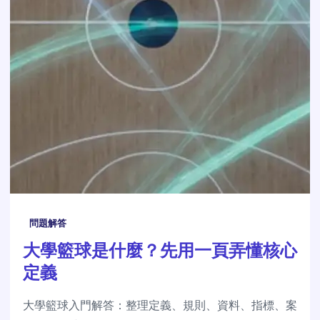
問題解答
大學籃球是什麼？先用一頁弄懂核心
定義
大學籃球入門解答：整理定義、規則、資料、指標、案