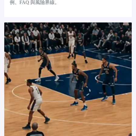
例、FAQ 與風險界線。