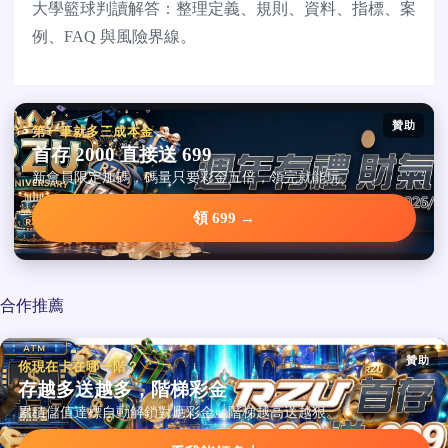
大學籃球判讀解答：整理定義、規則、資料、指標、案
例、FAQ 與風險界線。
贊助
第一筆就多三成本金
首存 2000 直接送 699
新會員限定加碼，碼量只要彩金五倍，領完就能玩。
領 699 →
合作推薦
贊助
你現在卡在哪一階？
存越多送越多，階梯彩金
累積儲值達標自動解鎖對應彩金，階梯越高送越狠。