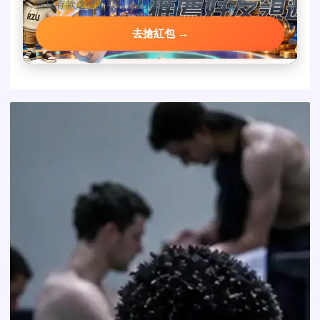
當日存款達標即可到首頁搶紅包，手速決定金額。
去搶紅包 →