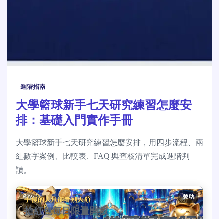
進階指南
大學籃球新手七天研究練習怎麼安
排：基礎入門實作手冊
大學籃球新手七天研究練習怎麼安排，用四步流程、兩
組數字案例、比較表、FAQ 與查核清單完成進階判
讀。
贊助
手慢的人只能看別人領
搶紅包每日限量開放