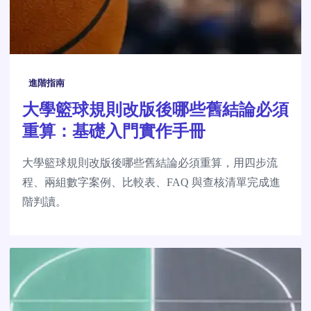
進階指南
大學籃球規則改版後哪些舊結論必須
重算：基礎入門實作手冊
大學籃球規則改版後哪些舊結論必須重算，用四步流
程、兩組數字案例、比較表、FAQ 與查核清單完成進
階判讀。