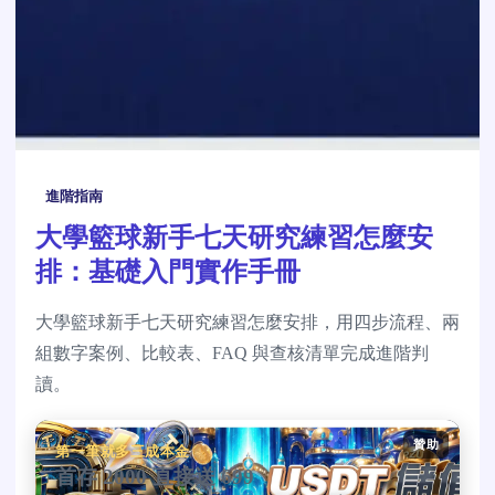
進階指南
大學籃球新手七天研究練習怎麼安
排：基礎入門實作手冊
大學籃球新手七天研究練習怎麼安排，用四步流程、兩
組數字案例、比較表、FAQ 與查核清單完成進階判
讀。
贊助
第一筆就多三成本金
首存 2000 直接送 699