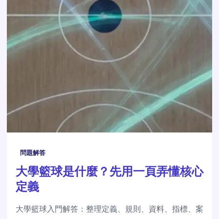
問題解答
大學籃球是什麼？先用一頁弄懂核心
定義
大學籃球入門解答：整理定義、規則、資料、指標、案