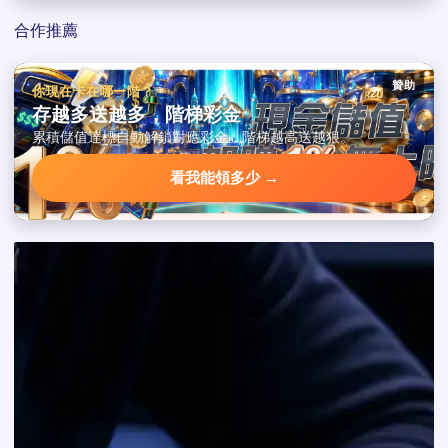
合作推薦
贊助
你現在卡在哪一階？
存越多送越多，階梯彩金
累積儲值達標自動解鎖對應彩金，階梯越高送越狠。
看我能領多少 →