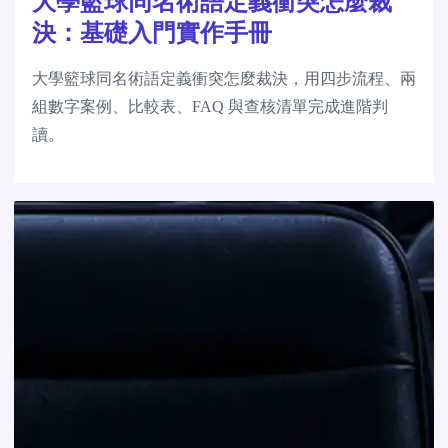
大學籃球同名術語定義衝突怎麼裁
決：基礎入門實作手冊
大學籃球同名術語定義衝突怎麼裁決，用四步流程、兩
組數字案例、比較表、FAQ 與查核清單完成進階判
讀。