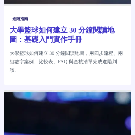
進階指南
大學籃球如何建立 30 分鐘閱讀地
圖：基礎入門實作手冊
大學籃球如何建立 30 分鐘閱讀地圖，用四步流程、兩
組數字案例、比較表、FAQ 與查核清單完成進階判
讀。