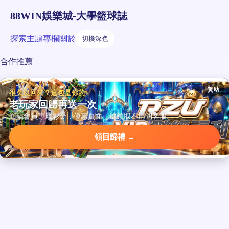
88WIN娛樂城-大學籃球誌
探索
主題
專欄
關於
切換深色
合作推薦
贊助
很久沒回來？這包是你的
老玩家回歸再送一次
回鍋會員專屬彩金，優惠頁面一鍵領取不用問客服。
領回歸禮 →