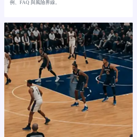
例、FAQ 與風險界線。