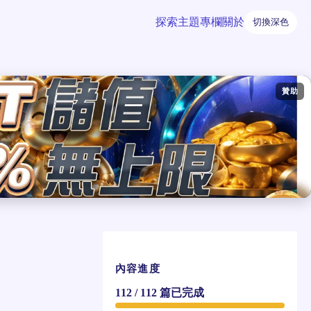
探索
主題
專欄
關於
切換深色
贊助
內容進度
112 / 112 篇已完成