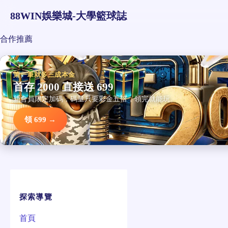
88WIN娛樂城-大學籃球誌
合作推薦
第一筆就多三成本金
首存 2000 直接送 699
新會員限定加碼，碼量只要彩金五倍，領完就能玩。
領 699 →
探索導覽
首頁