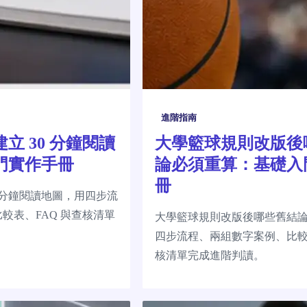
進階指南
立 30 分鐘閱讀
大學籃球規則改版後
門實作手冊
論必須重算：基礎入
冊
0 分鐘閱讀地圖，用四步流
較表、FAQ 與查核清單
大學籃球規則改版後哪些舊結
四步流程、兩組數字案例、比較表
核清單完成進階判讀。