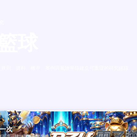
研究
籃球
、規則、資料、機率、案例與風險界線建立可重現的研究路線。
的
一次
惠頁面一鍵領取不用問客服。