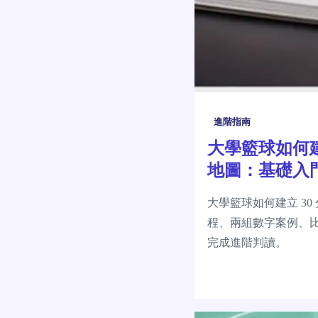
進階指南
大學籃球如何建
地圖：基礎入
大學籃球如何建立 3
程、兩組數字案例、比
完成進階判讀。