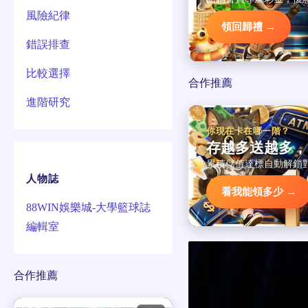
風險紀律
領回歸禮 →
錯誤排查
比較選擇
合作推薦
進階研究
你現在卡在哪一階？
存越多送越多，
累積儲值達標自動解鎖
人物誌
看我能領多少 →
88WIN娛樂城-大學籃球誌
編輯室
合作推薦