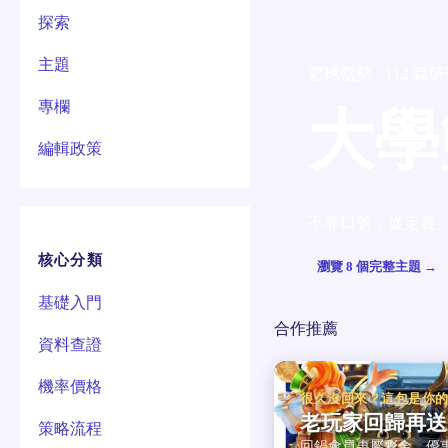
探索
主題
籃球盤勢 · 112 篇
專欄
大學
編輯政策
不靠口號，從定義
核心分類
瀏覽 8 個完整主題 →
基礎入門
合作推薦
資料查證
機率價格
很久沒回來？這包是你
老玩家回歸再送
策略流程
回鍋會員專屬彩金，優