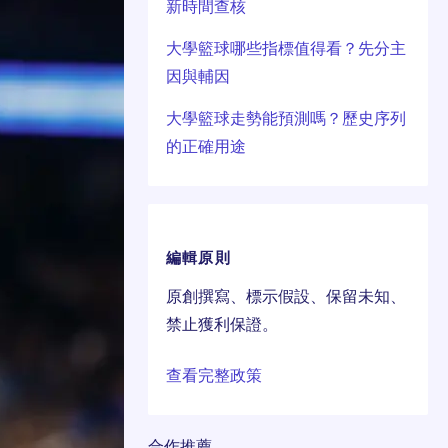
新時間查核
大學籃球哪些指標值得看？先分主
因與輔因
大學籃球走勢能預測嗎？歷史序列
的正確用途
編輯原則
原創撰寫、標示假設、保留未知、
禁止獲利保證。
查看完整政策
合作推薦