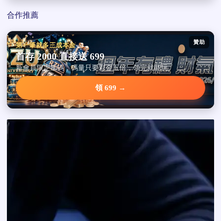
合作推薦
贊助
第一筆就多三成本金
首存 2000 直接送 699
新會員限定加碼，碼量只要彩金五倍，領完就能玩。
領 699 →