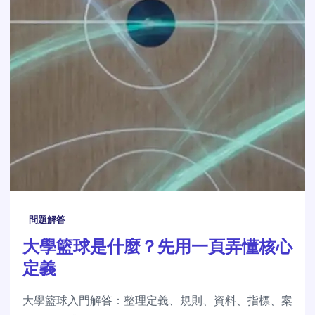
問題解答
大學籃球是什麼？先用一頁弄懂核心
定義
大學籃球入門解答：整理定義、規則、資料、指標、案