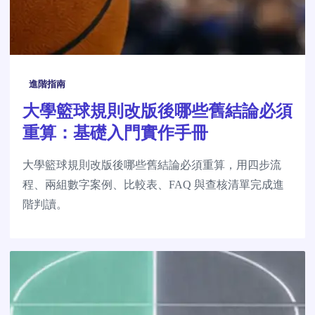
進階指南
大學籃球規則改版後哪些舊結論必須
重算：基礎入門實作手冊
大學籃球規則改版後哪些舊結論必須重算，用四步流
程、兩組數字案例、比較表、FAQ 與查核清單完成進
階判讀。