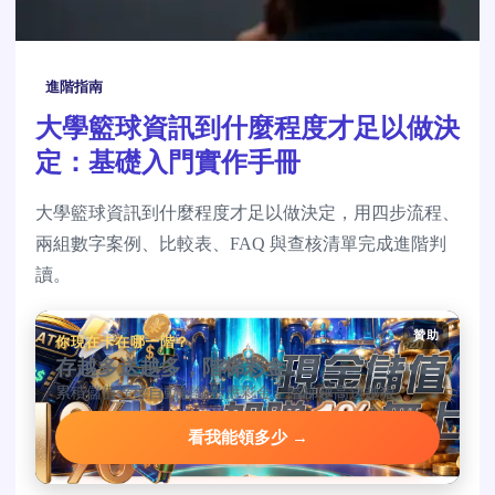
進階指南
大學籃球資訊到什麼程度才足以做決
定：基礎入門實作手冊
大學籃球資訊到什麼程度才足以做決定，用四步流程、
兩組數字案例、比較表、FAQ 與查核清單完成進階判
讀。
贊助
你現在卡在哪一階？
存越多送越多，階梯彩金
累積儲值達標自動解鎖對應彩金，階梯越高送越狠。
看我能領多少 →