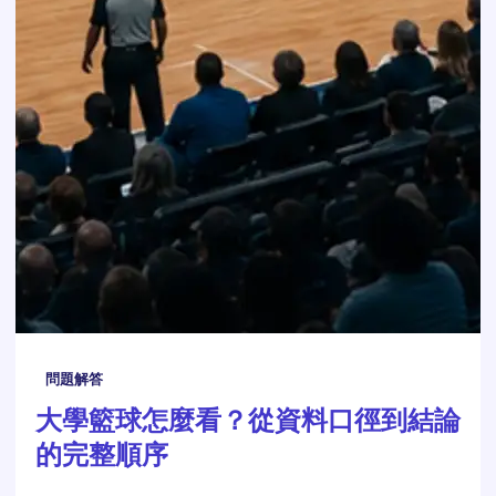
問題解答
大學籃球怎麼看？從資料口徑到結論
的完整順序