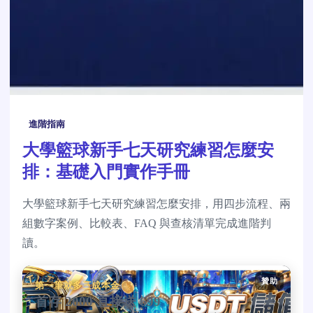
進階指南
大學籃球新手七天研究練習怎麼安
排：基礎入門實作手冊
大學籃球新手七天研究練習怎麼安排，用四步流程、兩
組數字案例、比較表、FAQ 與查核清單完成進階判
讀。
贊助
第一筆就多三成本金
首存 2000 直接送 699