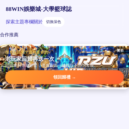
88WIN娛樂城-大學籃球誌
探索
主題
專欄
關於
切換深色
合作推薦
贊助
很久沒回來？這包是你的
老玩家回歸再送一次
回鍋會員專屬彩金，優惠頁面一鍵領取不用問客服。
領回歸禮 →