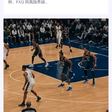
例、FAQ 與風險界線。