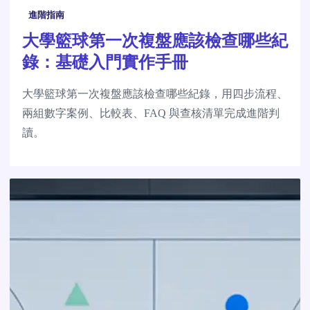
進階指南
大學籃球第一次複盤應該檢查哪些紀
錄：基礎入門實作手冊
大學籃球第一次複盤應該檢查哪些紀錄，用四步流程、
兩組數字案例、比較表、FAQ 與查核清單完成進階判
讀。