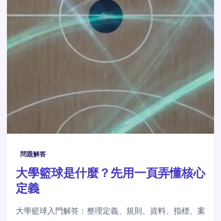
問題解答
大學籃球是什麼？先用一頁弄懂核心
定義
大學籃球入門解答：整理定義、規則、資料、指標、案