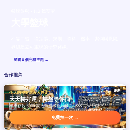
籃球盤勢 · 112 篇研究
大學籃球
不靠口號，從定義、規則、資料、機率、案例與風險
界線建立可重現的研究路線。
瀏覽 8 個完整主題 →
合作推薦
贊助
今天的轉盤還沒人轉走
天天轉好運，轉盤等你抽
單筆存款 3000 就送轉盤機會，最高 2888 每天都能中。
免費抽一次 →