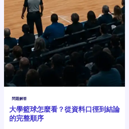
問題解答
大學籃球怎麼看？從資料口徑到結論
的完整順序