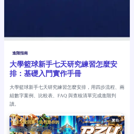
進階指南
大學籃球新手七天研究練習怎麼安
排：基礎入門實作手冊
大學籃球新手七天研究練習怎麼安排，用四步流程、兩
組數字案例、比較表、FAQ 與查核清單完成進階判
讀。
贊助
很久沒回來？這包是你的
老玩家回歸再送一次