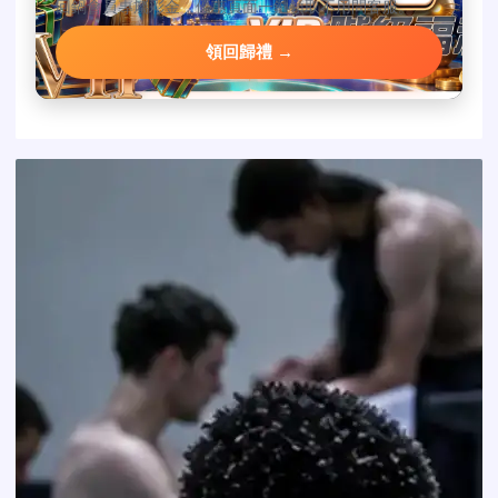
回鍋會員專屬彩金，優惠頁面一鍵領取不用問客服。
領回歸禮 →