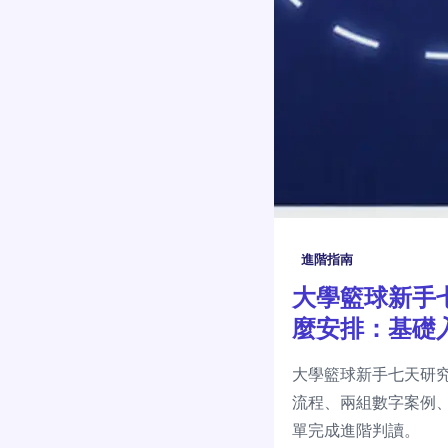
進階指南
大學籃球新手
麼安排：基礎
大學籃球新手七天研
流程、兩組數字案例、
單完成進階判讀。