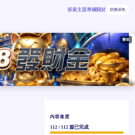
探索
主題
專欄
關於
切換深色
贊助
內容進度
112 / 112 篇已完成