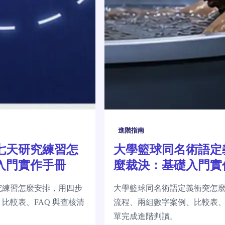
進階指南
七天研究練習怎
大學籃球同名術語定
入門實作手冊
麼裁決：基礎入門實
究練習怎麼安排，用四步
大學籃球同名術語定義衝突怎
比較表、FAQ 與查核清
流程、兩組數字案例、比較表、F
單完成進階判讀。