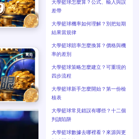
大學籃球怎麼算？公式、輸入與誤
差帶
大學籃球機率如何理解？別把短期
結果當規律
大學籃球賠率怎麼換算？價格與機
率的差別
贊助
大學籃球策略怎麼建立？可重現的
四步流程
大學籃球新手怎麼開始？第一份檢
核表
大學籃球常見錯誤有哪些？十二個
判讀陷阱
大學籃球數據去哪裡看？來源與更