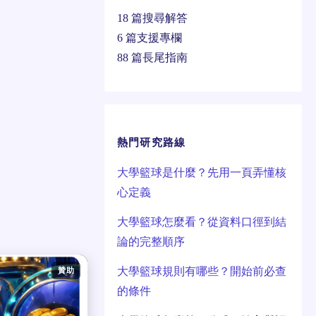
18 篇搜尋解答
6 篇支援專欄
88 篇長尾指南
熱門研究路線
大學籃球是什麼？先用一頁弄懂核
心定義
大學籃球怎麼看？從資料口徑到結
論的完整順序
大學籃球規則有哪些？開始前必查
贊助
的條件