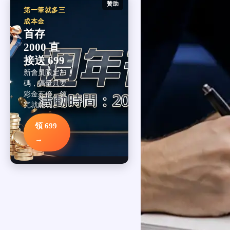
贊助
第一筆就多三
成本金
首存
2000 直
接送 699
新會員限定加
碼，碼量只要
彩金五倍，領
完就能玩。
領 699
→