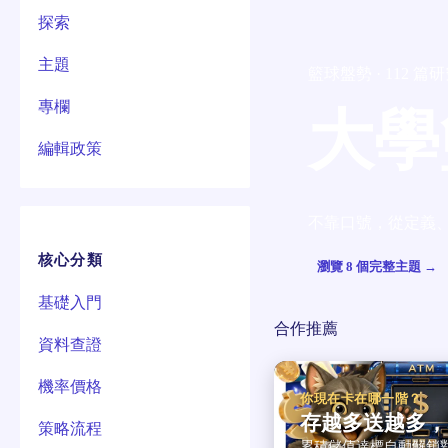
探索
主題
籃球盤勢 · 112 篇
專欄
大學
編輯政策
不靠口號，從定義
核心分類
瀏覽 8 個完整主題 →
基礎入門
合作推薦
資料查證
機率價格
你現在卡在哪一階？
存越多送越多，
策略流程
累積儲值達標自動解鎖