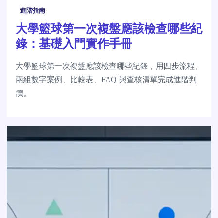
進階指南
大學籃球第一次複盤應該檢查哪些紀
錄：基礎入門實作手冊
大學籃球第一次複盤應該檢查哪些紀錄，用四步流程、
兩組數字案例、比較表、FAQ 與查核清單完成進階判
讀。