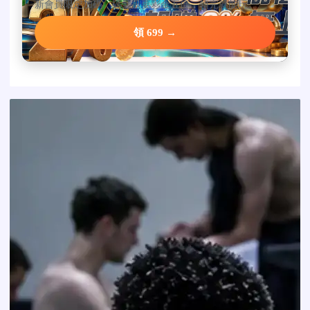
新會員限定加碼，碼量只要彩金五倍，領完就能玩。
領 699 →