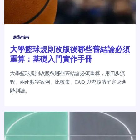
進階指南
大學籃球規則改版後哪些舊結論必須
重算：基礎入門實作手冊
大學籃球規則改版後哪些舊結論必須重算，用四步流
程、兩組數字案例、比較表、FAQ 與查核清單完成進
階判讀。