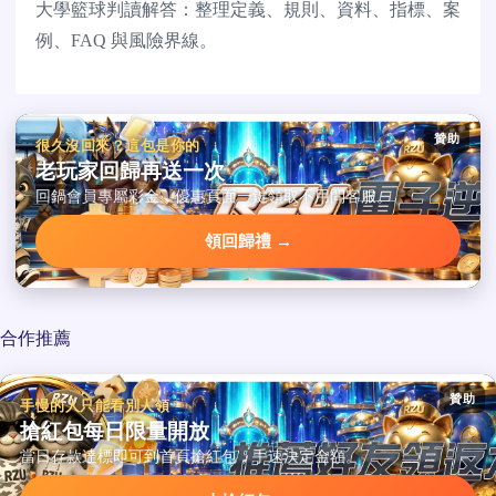
大學籃球判讀解答：整理定義、規則、資料、指標、案
例、FAQ 與風險界線。
贊助
很久沒回來？這包是你的
老玩家回歸再送一次
回鍋會員專屬彩金，優惠頁面一鍵領取不用問客服。
領回歸禮 →
合作推薦
贊助
手慢的人只能看別人領
搶紅包每日限量開放
當日存款達標即可到首頁搶紅包，手速決定金額。