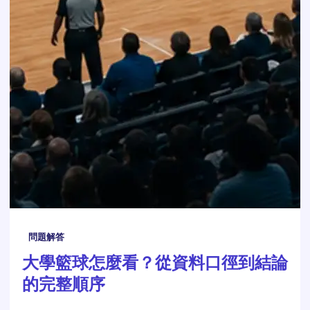
問題解答
大學籃球怎麼看？從資料口徑到結論
的完整順序