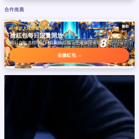
合作推薦
贊助
手慢的人只能看別人領
搶紅包每日限量開放
當日存款達標即可到首頁搶紅包，手速決定金額。
去搶紅包 →