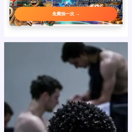
單筆存款 3000 就送轉盤機會，最高 2888 每天都能中。
免費抽一次 →