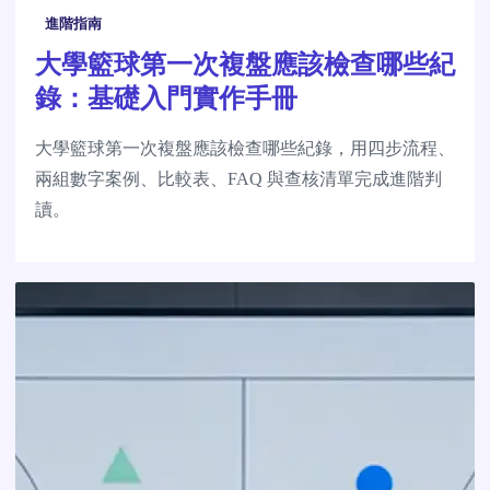
進階指南
大學籃球第一次複盤應該檢查哪些紀
錄：基礎入門實作手冊
大學籃球第一次複盤應該檢查哪些紀錄，用四步流程、
兩組數字案例、比較表、FAQ 與查核清單完成進階判
讀。