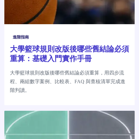
進階指南
大學籃球規則改版後哪些舊結論必須
重算：基礎入門實作手冊
大學籃球規則改版後哪些舊結論必須重算，用四步流
程、兩組數字案例、比較表、FAQ 與查核清單完成進
階判讀。