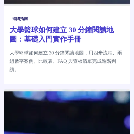
進階指南
大學籃球如何建立 30 分鐘閱讀地
圖：基礎入門實作手冊
大學籃球如何建立 30 分鐘閱讀地圖，用四步流程、兩
組數字案例、比較表、FAQ 與查核清單完成進階判
讀。