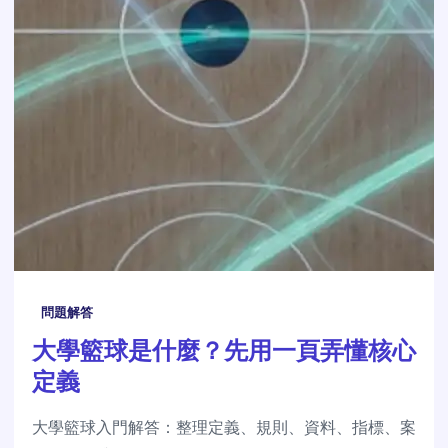
問題解答
大學籃球是什麼？先用一頁弄懂核心
定義
大學籃球入門解答：整理定義、規則、資料、指標、案