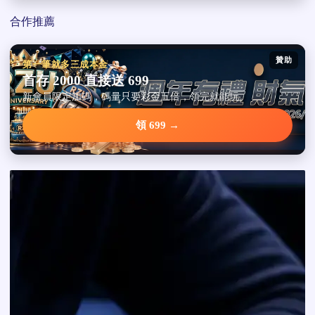
合作推薦
贊助
第一筆就多三成本金
首存 2000 直接送 699
新會員限定加碼，碼量只要彩金五倍，領完就能玩。
領 699 →