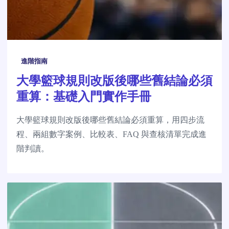
進階指南
大學籃球規則改版後哪些舊結論必須
重算：基礎入門實作手冊
大學籃球規則改版後哪些舊結論必須重算，用四步流
程、兩組數字案例、比較表、FAQ 與查核清單完成進
階判讀。