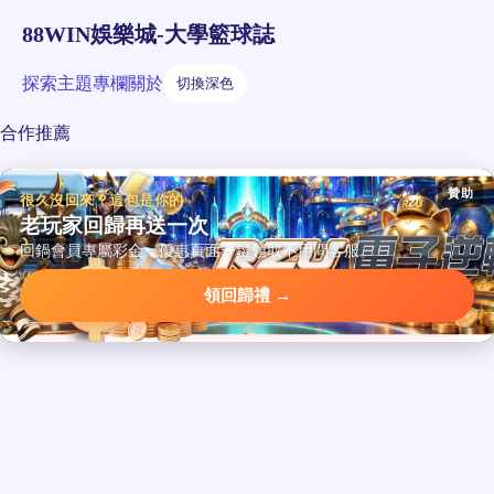
88WIN娛樂城-大學籃球誌
探索
主題
專欄
關於
切換深色
合作推薦
贊助
很久沒回來？這包是你的
老玩家回歸再送一次
回鍋會員專屬彩金，優惠頁面一鍵領取不用問客服。
領回歸禮 →