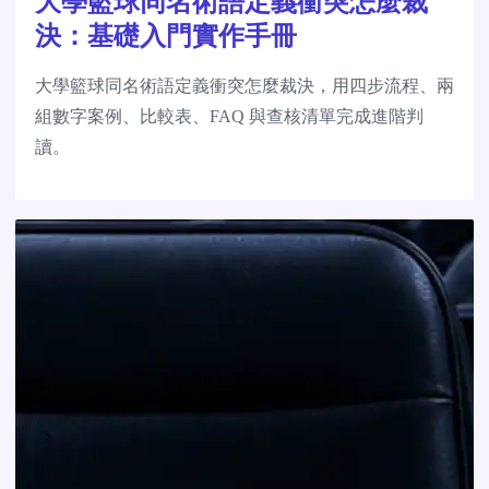
大學籃球同名術語定義衝突怎麼裁
決：基礎入門實作手冊
大學籃球同名術語定義衝突怎麼裁決，用四步流程、兩
組數字案例、比較表、FAQ 與查核清單完成進階判
讀。