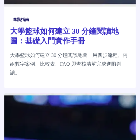
進階指南
大學籃球如何建立 30 分鐘閱讀地
圖：基礎入門實作手冊
大學籃球如何建立 30 分鐘閱讀地圖，用四步流程、兩
組數字案例、比較表、FAQ 與查核清單完成進階判
讀。