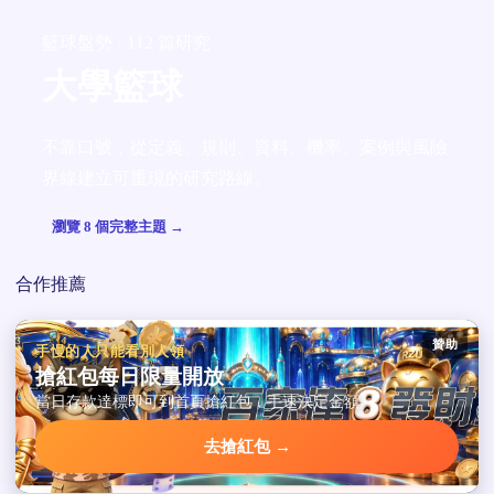
籃球盤勢 · 112 篇研究
大學籃球
不靠口號，從定義、規則、資料、機率、案例與風險
界線建立可重現的研究路線。
瀏覽 8 個完整主題 →
合作推薦
贊助
手慢的人只能看別人領
搶紅包每日限量開放
當日存款達標即可到首頁搶紅包，手速決定金額。
去搶紅包 →