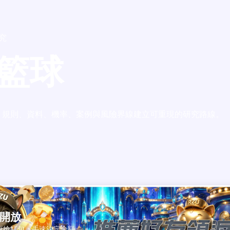
研究
籃球
、規則、資料、機率、案例與風險界線建立可重現的研究路線。
開放
頁搶紅包，手速決定金額。