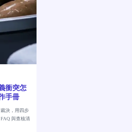
義衝突怎
作手冊
麼裁決，用四步
AQ 與查核清