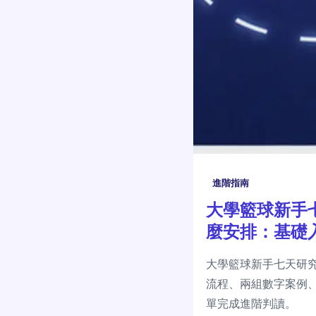
進階指南
大學籃球新手
麼安排：基礎
大學籃球新手七天研
流程、兩組數字案例、
單完成進階判讀。