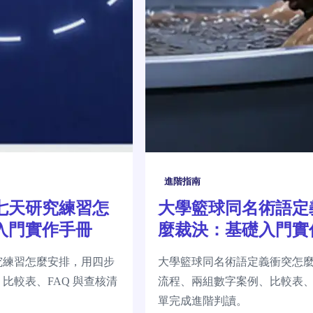
進階指南
七天研究練習怎
大學籃球同名術語定
入門實作手冊
麼裁決：基礎入門實
究練習怎麼安排，用四步
大學籃球同名術語定義衝突怎
比較表、FAQ 與查核清
流程、兩組數字案例、比較表、F
單完成進階判讀。