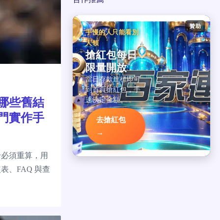
贊助
手慢的人只能看別
人領
搶紅包每日
限量開放
當日存款達標即可
到首頁搶紅包，手
速決定金額。
哪些舊結
門實作手
去搶紅包
→
論必須重算，用
、FAQ 與查