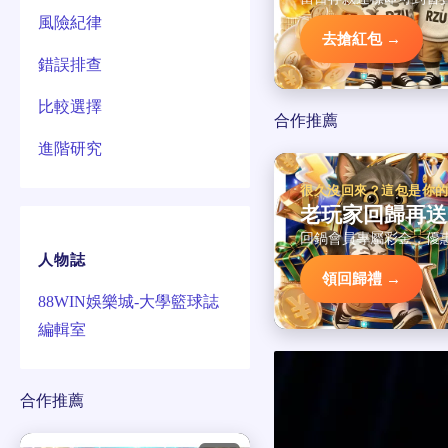
風險紀律
去搶紅包 →
錯誤排查
比較選擇
合作推薦
進階研究
很久沒回來？這包是你
老玩家回歸再送
回鍋會員專屬彩金，優
人物誌
領回歸禮 →
88WIN娛樂城-大學籃球誌
編輯室
合作推薦