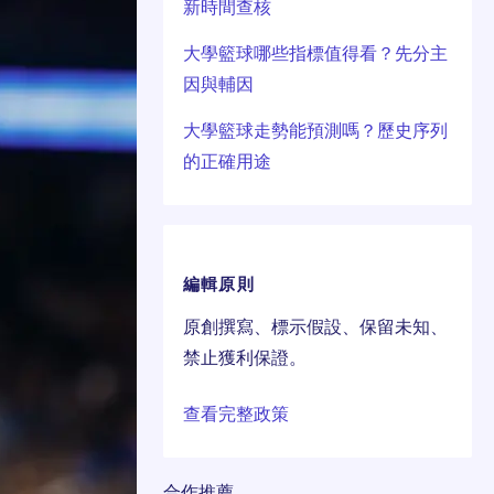
新時間查核
大學籃球哪些指標值得看？先分主
因與輔因
大學籃球走勢能預測嗎？歷史序列
的正確用途
編輯原則
原創撰寫、標示假設、保留未知、
禁止獲利保證。
查看完整政策
合作推薦