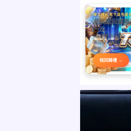
很久沒回來？這包是
老玩家回歸再
一次
回鍋會員專屬彩金，
惠頁面一鍵領取不用
客服。
領回歸禮 →