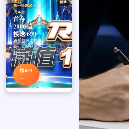
贊助
第一筆就多三
成本金
首存
2000 直
接送 699
新會員限定加
碼，碼量只要
彩金五倍，領
完就能玩。
領 699
→