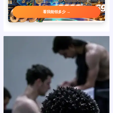
累積儲值達標自動解鎖對應彩金，階梯越高送越狠。
看我能領多少 →