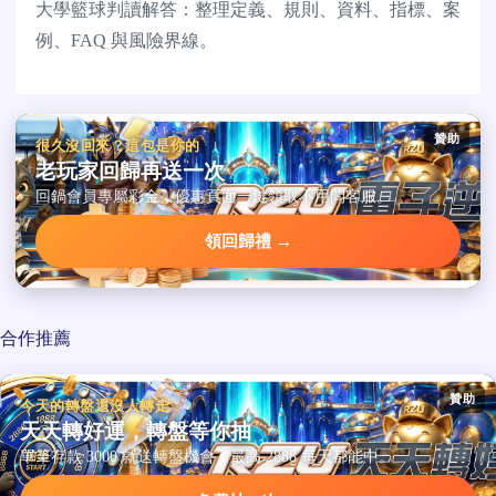
大學籃球判讀解答：整理定義、規則、資料、指標、案
例、FAQ 與風險界線。
贊助
很久沒回來？這包是你的
老玩家回歸再送一次
回鍋會員專屬彩金，優惠頁面一鍵領取不用問客服。
領回歸禮 →
合作推薦
贊助
今天的轉盤還沒人轉走
天天轉好運，轉盤等你抽
單筆存款 3000 就送轉盤機會，最高 2888 每天都能中。