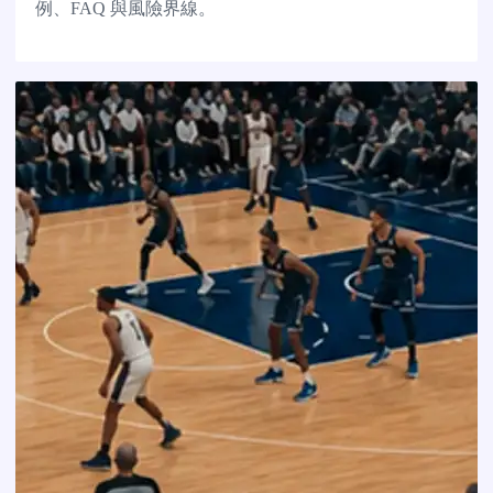
例、FAQ 與風險界線。