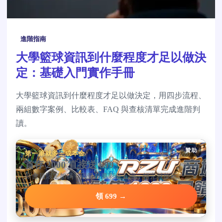
進階指南
大學籃球資訊到什麼程度才足以做決
定：基礎入門實作手冊
大學籃球資訊到什麼程度才足以做決定，用四步流程、
兩組數字案例、比較表、FAQ 與查核清單完成進階判
讀。
贊助
第一筆就多三成本金
首存 2000 直接送 699
新會員限定加碼，碼量只要彩金五倍，領完就能玩。
領 699 →