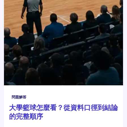
問題解答
大學籃球怎麼看？從資料口徑到結論
的完整順序