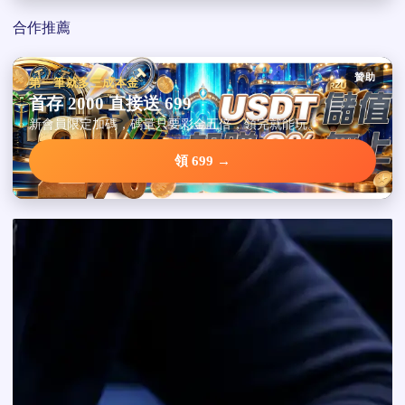
合作推薦
贊助
第一筆就多三成本金
首存 2000 直接送 699
新會員限定加碼，碼量只要彩金五倍，領完就能玩。
領 699 →