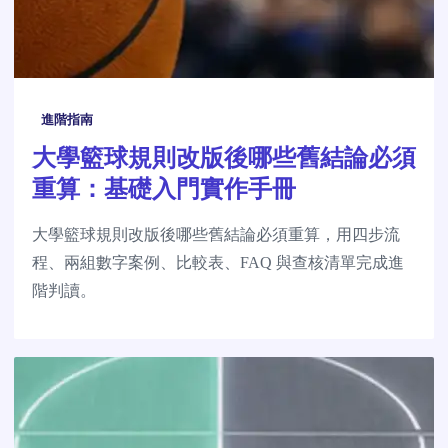
進階指南
大學籃球規則改版後哪些舊結論必須
重算：基礎入門實作手冊
大學籃球規則改版後哪些舊結論必須重算，用四步流
程、兩組數字案例、比較表、FAQ 與查核清單完成進
階判讀。