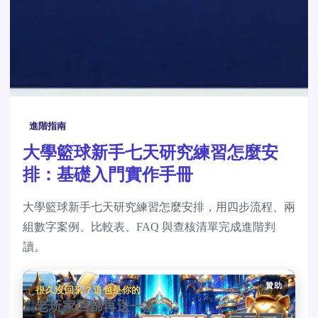
進階指南
大學籃球新手七天研究練習怎麼安
排：基礎入門實作手冊
大學籃球新手七天研究練習怎麼安排，用四步流程、兩
組數字案例、比較表、FAQ 與查核清單完成進階判
讀。
贊助
很久沒回來？這包是你的
老玩家回歸再送一次