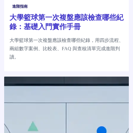
進階指南
大學籃球第一次複盤應該檢查哪些紀
錄：基礎入門實作手冊
大學籃球第一次複盤應該檢查哪些紀錄，用四步流程、
兩組數字案例、比較表、FAQ 與查核清單完成進階判
讀。