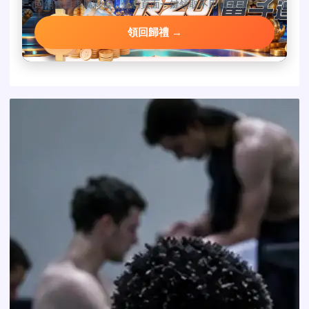
回鍋會員專屬彩金，優惠頁面一鍵領取不用問客服。
領回歸禮 →