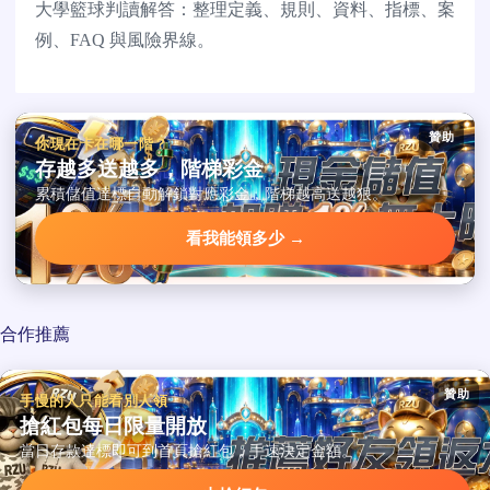
大學籃球判讀解答：整理定義、規則、資料、指標、案
例、FAQ 與風險界線。
贊助
你現在卡在哪一階？
存越多送越多，階梯彩金
累積儲值達標自動解鎖對應彩金，階梯越高送越狠。
看我能領多少 →
合作推薦
贊助
手慢的人只能看別人領
搶紅包每日限量開放
當日存款達標即可到首頁搶紅包，手速決定金額。