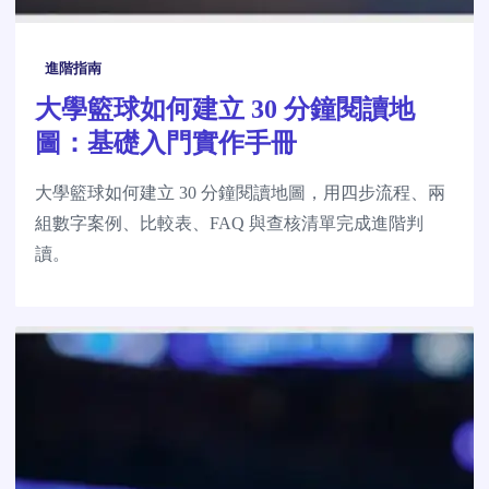
進階指南
大學籃球如何建立 30 分鐘閱讀地
圖：基礎入門實作手冊
大學籃球如何建立 30 分鐘閱讀地圖，用四步流程、兩
組數字案例、比較表、FAQ 與查核清單完成進階判
讀。