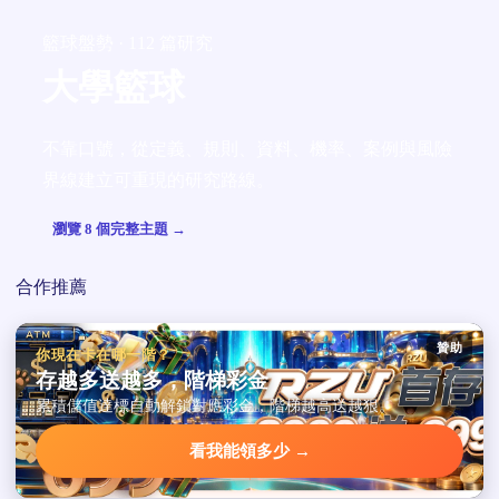
籃球盤勢 · 112 篇研究
大學籃球
不靠口號，從定義、規則、資料、機率、案例與風險
界線建立可重現的研究路線。
瀏覽 8 個完整主題 →
合作推薦
贊助
你現在卡在哪一階？
存越多送越多，階梯彩金
累積儲值達標自動解鎖對應彩金，階梯越高送越狠。
看我能領多少 →