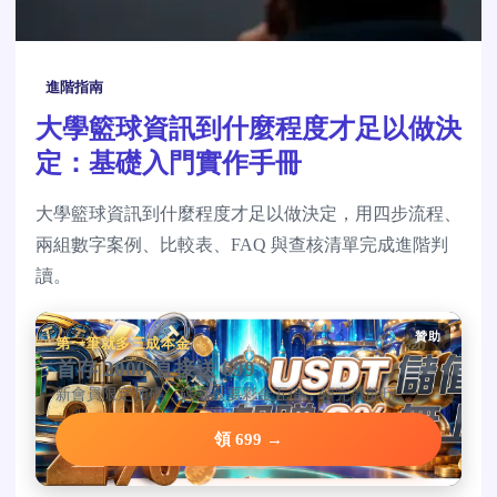
進階指南
大學籃球資訊到什麼程度才足以做決
定：基礎入門實作手冊
大學籃球資訊到什麼程度才足以做決定，用四步流程、
兩組數字案例、比較表、FAQ 與查核清單完成進階判
讀。
贊助
第一筆就多三成本金
首存 2000 直接送 699
新會員限定加碼，碼量只要彩金五倍，領完就能玩。
領 699 →