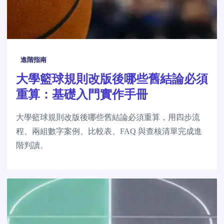
進階指南
大學籃球規則改版後哪些舊結論必須
重算：基礎入門實作手冊
大學籃球規則改版後哪些舊結論必須重算，用四步流
程、兩組數字案例、比較表、FAQ 與查核清單完成進
階判讀。