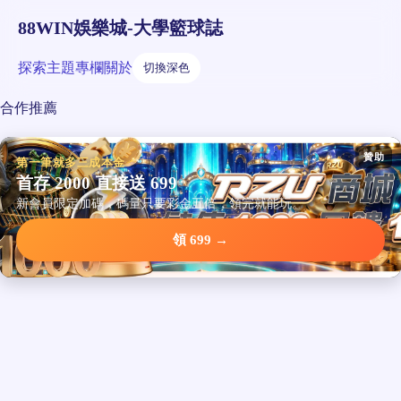
88WIN娛樂城-大學籃球誌
探索
主題
專欄
關於
切換深色
合作推薦
贊助
第一筆就多三成本金
首存 2000 直接送 699
新會員限定加碼，碼量只要彩金五倍，領完就能玩。
領 699 →