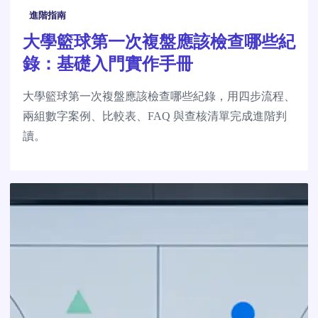
進階指南
大學籃球第一次複盤應該檢查哪些紀
錄：基礎入門實作手冊
大學籃球第一次複盤應該檢查哪些紀錄，用四步流程、
兩組數字案例、比較表、FAQ 與查核清單完成進階判
讀。