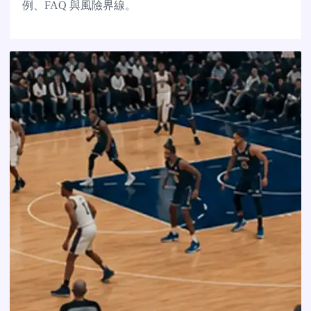
例、FAQ 與風險界線。