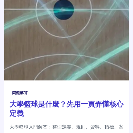
問題解答
大學籃球是什麼？先用一頁弄懂核心
定義
大學籃球入門解答：整理定義、規則、資料、指標、案