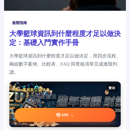
進階指南
大學籃球資訊到什麼程度才足以做決
定：基礎入門實作手冊
大學籃球資訊到什麼程度才足以做決定，用四步流程、
兩組數字案例、比較表、FAQ 與查核清單完成進階判
讀。
贊助
第一筆就多三成本金
首存 2000 直接送 699
新會員限定加碼，碼量只要彩金五倍，領完就能玩。
領 699 →