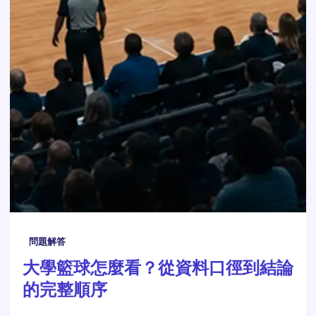
問題解答
大學籃球怎麼看？從資料口徑到結論
的完整順序