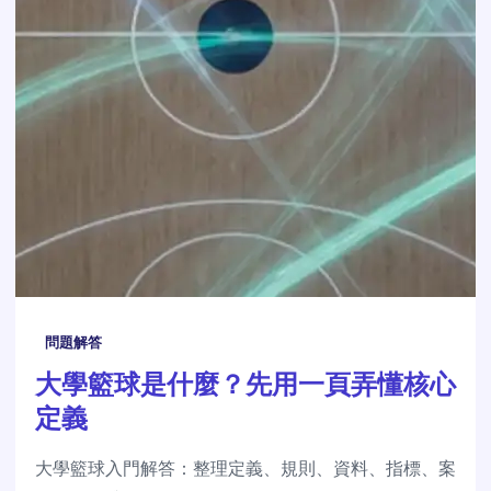
問題解答
大學籃球是什麼？先用一頁弄懂核心
定義
大學籃球入門解答：整理定義、規則、資料、指標、案