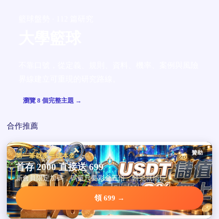
籃球盤勢 · 112 篇研究
大學籃球
不靠口號，從定義、規則、資料、機率、案例與風險
界線建立可重現的研究路線。
瀏覽 8 個完整主題 →
合作推薦
贊助
第一筆就多三成本金
首存 2000 直接送 699
新會員限定加碼，碼量只要彩金五倍，領完就能玩。
領 699 →