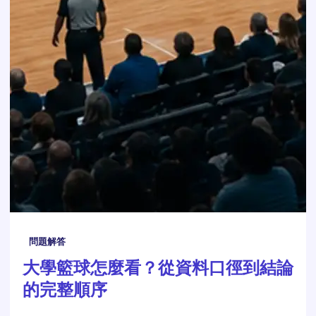
問題解答
大學籃球怎麼看？從資料口徑到結論
的完整順序