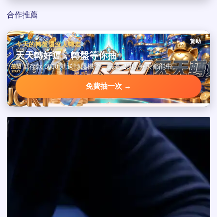
合作推薦
贊助
今天的轉盤還沒人轉走
天天轉好運，轉盤等你抽
單筆存款 3000 就送轉盤機會，最高 2888 每天都能中。
免費抽一次 →