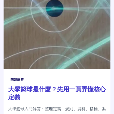
問題解答
大學籃球是什麼？先用一頁弄懂核心
定義
大學籃球入門解答：整理定義、規則、資料、指標、案