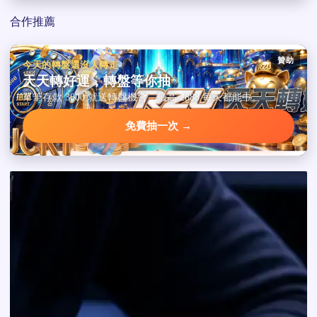
合作推薦
贊助
今天的轉盤還沒人轉走
天天轉好運，轉盤等你抽
單筆存款 3000 就送轉盤機會，最高 2888 每天都能中。
免費抽一次 →