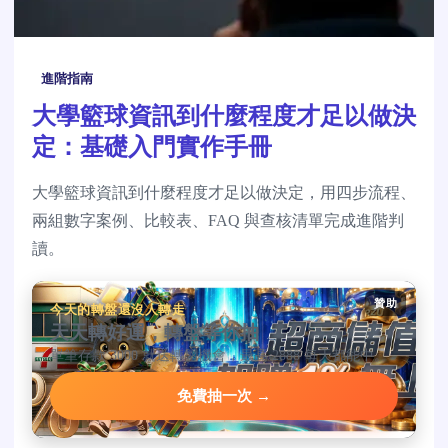
進階指南
大學籃球資訊到什麼程度才足以做決
定：基礎入門實作手冊
大學籃球資訊到什麼程度才足以做決定，用四步流程、
兩組數字案例、比較表、FAQ 與查核清單完成進階判
讀。
贊助
今天的轉盤還沒人轉走
天天轉好運，轉盤等你抽
單筆存款 3000 就送轉盤機會，最高 2888 每天都能中。
免費抽一次 →