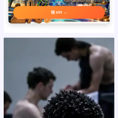
新會員限定加碼，碼量只要彩金五倍，領完就能玩。
領 699 →