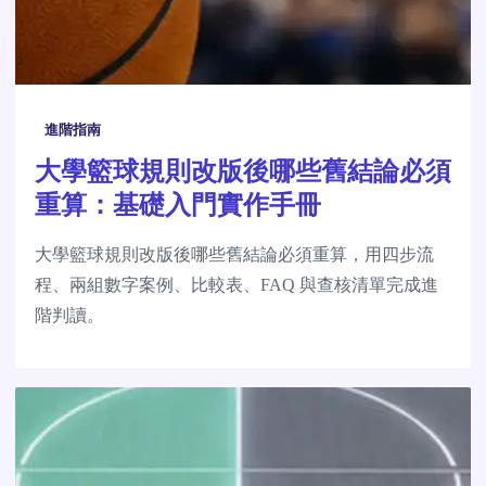
進階指南
大學籃球規則改版後哪些舊結論必須
重算：基礎入門實作手冊
大學籃球規則改版後哪些舊結論必須重算，用四步流
程、兩組數字案例、比較表、FAQ 與查核清單完成進
階判讀。