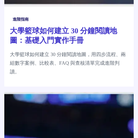
進階指南
大學籃球如何建立 30 分鐘閱讀地
圖：基礎入門實作手冊
大學籃球如何建立 30 分鐘閱讀地圖，用四步流程、兩
組數字案例、比較表、FAQ 與查核清單完成進階判
讀。