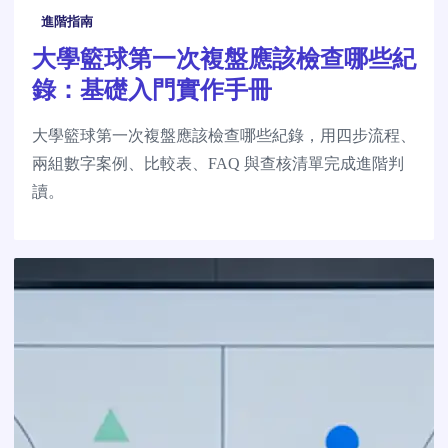
進階指南
大學籃球第一次複盤應該檢查哪些紀
錄：基礎入門實作手冊
大學籃球第一次複盤應該檢查哪些紀錄，用四步流程、
兩組數字案例、比較表、FAQ 與查核清單完成進階判
讀。