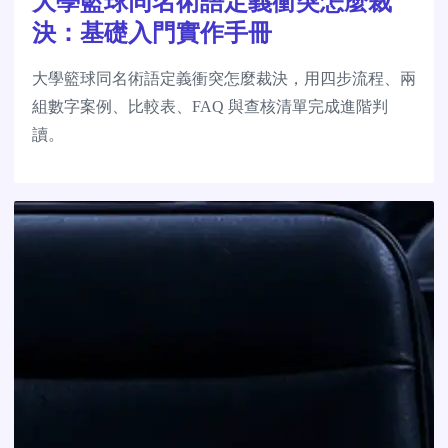
大學籃球同名術語定義衝突怎麼裁
決：基礎入門實作手冊
大學籃球同名術語定義衝突怎麼裁決，用四步流程、兩
組數字案例、比較表、FAQ 與查核清單完成進階判
讀。