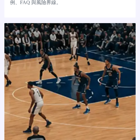
例、FAQ 與風險界線。