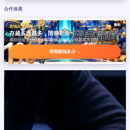
合作推薦
贊助
你現在卡在哪一階？
存越多送越多，階梯彩金
累積儲值達標自動解鎖對應彩金，階梯越高送越狠。
看我能領多少 →