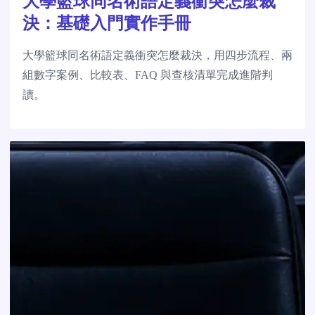
大學籃球同名術語定義衝突怎麼裁
決：基礎入門實作手冊
大學籃球同名術語定義衝突怎麼裁決，用四步流程、兩
組數字案例、比較表、FAQ 與查核清單完成進階判
讀。