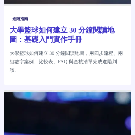
進階指南
大學籃球如何建立 30 分鐘閱讀地
圖：基礎入門實作手冊
大學籃球如何建立 30 分鐘閱讀地圖，用四步流程、兩
組數字案例、比較表、FAQ 與查核清單完成進階判
讀。