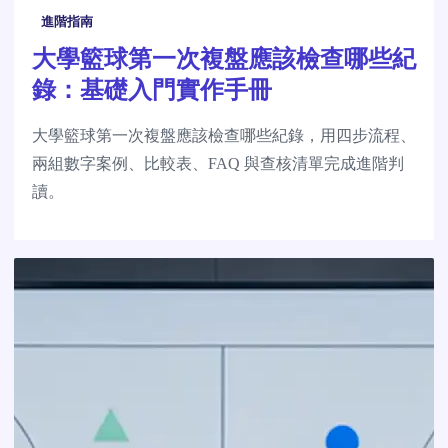
進階指南
大學籃球第一次複盤應該檢查哪些紀
錄：基礎入門實作手冊
大學籃球第一次複盤應該檢查哪些紀錄，用四步流程、
兩組數字案例、比較表、FAQ 與查核清單完成進階判
讀。