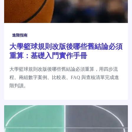
進階指南
大學籃球規則改版後哪些舊結論必須
重算：基礎入門實作手冊
大學籃球規則改版後哪些舊結論必須重算，用四步流
程、兩組數字案例、比較表、FAQ 與查核清單完成進
階判讀。