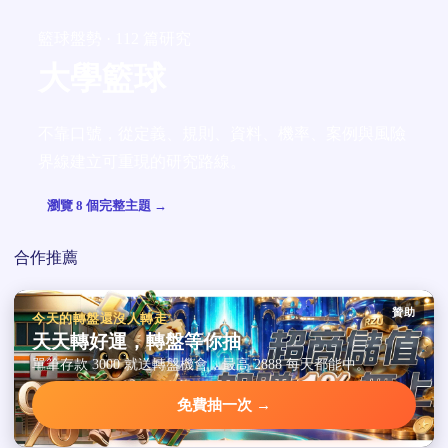
籃球盤勢 · 112 篇研究
大學籃球
不靠口號，從定義、規則、資料、機率、案例與風險
界線建立可重現的研究路線。
瀏覽 8 個完整主題 →
合作推薦
贊助
今天的轉盤還沒人轉走
天天轉好運，轉盤等你抽
單筆存款 3000 就送轉盤機會，最高 2888 每天都能中。
免費抽一次 →