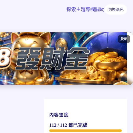
探索
主題
專欄
關於
切換深色
贊助
內容進度
112 / 112 篇已完成