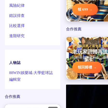
風險紀律
領 699 →
錯誤排查
比較選擇
合作推薦
進階研究
很久沒回來？這包是你
老玩家回歸再送
回鍋會員專屬彩金，優
人物誌
領回歸禮 →
88WIN娛樂城-大學籃球誌
編輯室
合作推薦