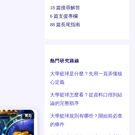
18 篇搜尋解答
6 篇支援專欄
88 篇長尾指南
熱門研究路線
大學籃球是什麼？先用一頁弄懂核
心定義
大學籃球怎麼看？從資料口徑到結
論的完整順序
大學籃球規則有哪些？開始前必查
贊助
的條件