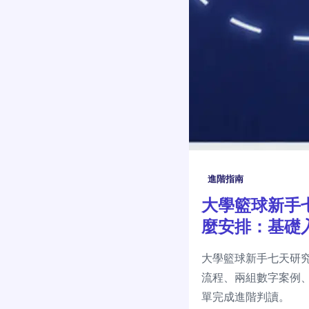
進階指南
大學籃球新手
麼安排：基礎
大學籃球新手七天研
流程、兩組數字案例、
單完成進階判讀。