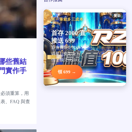
贊助
第一筆就多三成本
金
首存 2000 直
接送 699
新會員限定加碼，
碼量只要彩金五
倍，領完就能玩。
哪些舊結
門實作手
領 699 →
論必須重算，用
、FAQ 與查