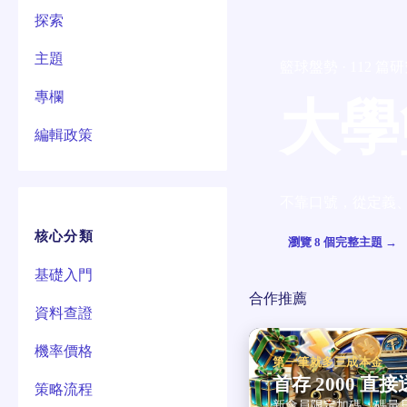
探索
主題
籃球盤勢 · 112 篇
專欄
大學
編輯政策
不靠口號，從定義
核心分類
瀏覽 8 個完整主題 →
基礎入門
合作推薦
資料查證
機率價格
第一筆就多三成本金
首存 2000 直接送
策略流程
新會員限定加碼，碼量