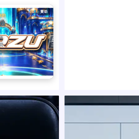
贊助
你的
送
優
問