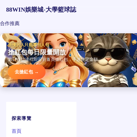
88WIN娛樂城-大學籃球誌
合作推薦
手慢的人只能看別人領
搶紅包每日限量開放
當日存款達標即可到首頁搶紅包，手速決定金額。
去搶紅包 →
探索導覽
首頁