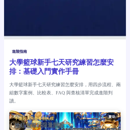
進階指南
大學籃球新手七天研究練習怎麼安
排：基礎入門實作手冊
大學籃球新手七天研究練習怎麼安排，用四步流程、兩
組數字案例、比較表、FAQ 與查核清單完成進階判
讀。
贊助
手慢的人只能看別人領
搶紅包每日限量開放