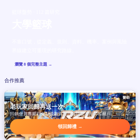
籃球盤勢 · 112 篇研究
大學籃球
不靠口號，從定義、規則、資料、機率、案例與風險
界線建立可重現的研究路線。
瀏覽 8 個完整主題 →
合作推薦
贊助
很久沒回來？這包是你的
老玩家回歸再送一次
回鍋會員專屬彩金，優惠頁面一鍵領取不用問客服。
領回歸禮 →