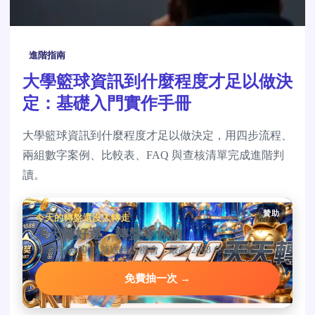
進階指南
大學籃球資訊到什麼程度才足以做決
定：基礎入門實作手冊
大學籃球資訊到什麼程度才足以做決定，用四步流程、
兩組數字案例、比較表、FAQ 與查核清單完成進階判
讀。
贊助
今天的轉盤還沒人轉走
天天轉好運，轉盤等你抽
單筆存款 3000 就送轉盤機會，最高 2888 每天都能中。
免費抽一次 →