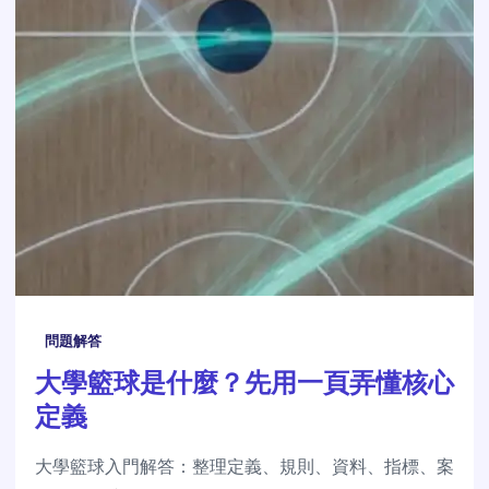
問題解答
大學籃球是什麼？先用一頁弄懂核心
定義
大學籃球入門解答：整理定義、規則、資料、指標、案