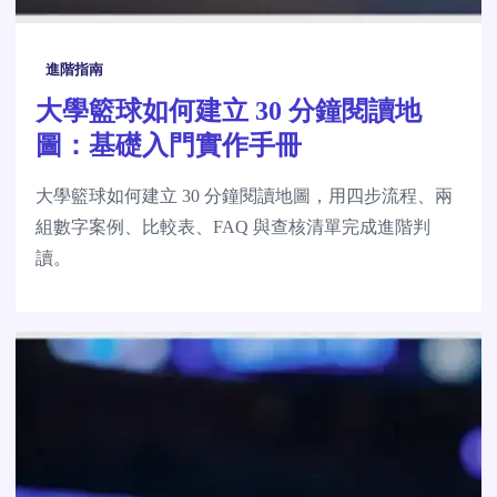
進階指南
大學籃球如何建立 30 分鐘閱讀地
圖：基礎入門實作手冊
大學籃球如何建立 30 分鐘閱讀地圖，用四步流程、兩
組數字案例、比較表、FAQ 與查核清單完成進階判
讀。