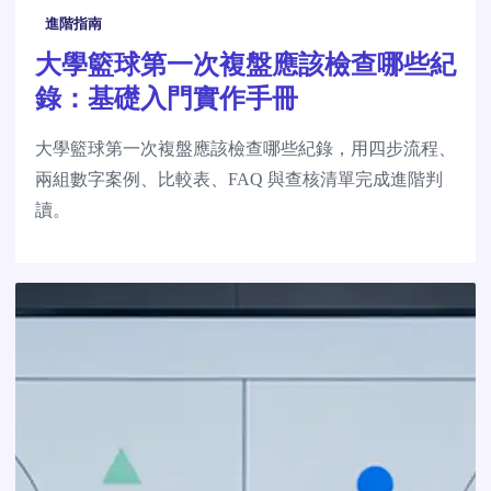
進階指南
大學籃球第一次複盤應該檢查哪些紀
錄：基礎入門實作手冊
大學籃球第一次複盤應該檢查哪些紀錄，用四步流程、
兩組數字案例、比較表、FAQ 與查核清單完成進階判
讀。