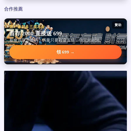
合作推薦
贊助
第一筆就多三成本金
首存 2000 直接送 699
新會員限定加碼，碼量只要彩金五倍，領完就能玩。
領 699 →