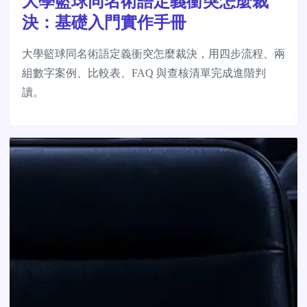
大學籃球同名術語定義衝突怎麼裁
決：基礎入門實作手冊
大學籃球同名術語定義衝突怎麼裁決，用四步流程、兩
組數字案例、比較表、FAQ 與查核清單完成進階判
讀。