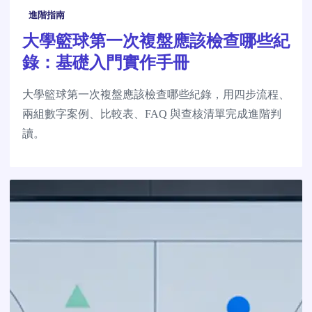
進階指南
大學籃球第一次複盤應該檢查哪些紀
錄：基礎入門實作手冊
大學籃球第一次複盤應該檢查哪些紀錄，用四步流程、
兩組數字案例、比較表、FAQ 與查核清單完成進階判
讀。