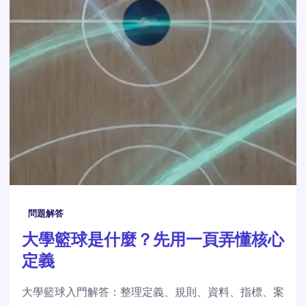
問題解答
大學籃球是什麼？先用一頁弄懂核心
定義
大學籃球入門解答：整理定義、規則、資料、指標、案