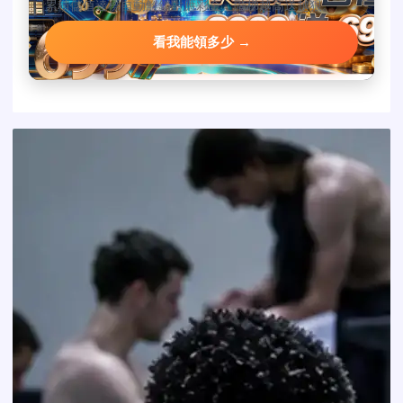
累積儲值達標自動解鎖對應彩金，階梯越高送越狠。
看我能領多少 →