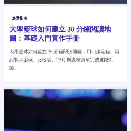
進階指南
大學籃球如何建立 30 分鐘閱讀地
圖：基礎入門實作手冊
大學籃球如何建立 30 分鐘閱讀地圖，用四步流程、兩
組數字案例、比較表、FAQ 與查核清單完成進階判
讀。