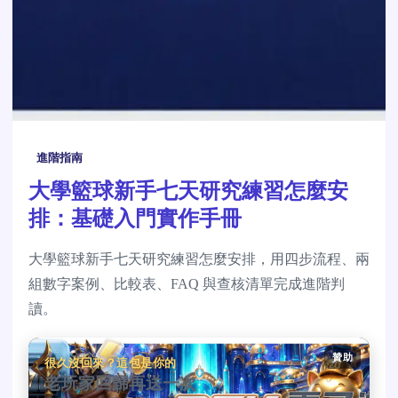
進階指南
大學籃球新手七天研究練習怎麼安
排：基礎入門實作手冊
大學籃球新手七天研究練習怎麼安排，用四步流程、兩
組數字案例、比較表、FAQ 與查核清單完成進階判
讀。
贊助
很久沒回來？這包是你的
老玩家回歸再送一次