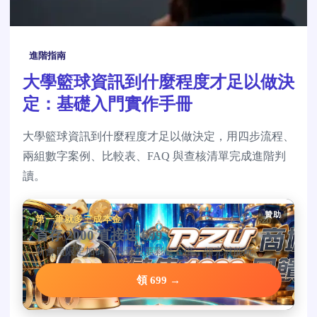
進階指南
大學籃球資訊到什麼程度才足以做決
定：基礎入門實作手冊
大學籃球資訊到什麼程度才足以做決定，用四步流程、
兩組數字案例、比較表、FAQ 與查核清單完成進階判
讀。
贊助
第一筆就多三成本金
首存 2000 直接送 699
新會員限定加碼，碼量只要彩金五倍，領完就能玩。
領 699 →