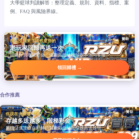
大學籃球判讀解答：整理定義、規則、資料、指標、案
例、FAQ 與風險界線。
贊助
很久沒回來？這包是你的
老玩家回歸再送一次
回鍋會員專屬彩金，優惠頁面一鍵領取不用問客服。
領回歸禮 →
合作推薦
贊助
你現在卡在哪一階？
存越多送越多，階梯彩金
累積儲值達標自動解鎖對應彩金，階梯越高送越狠。