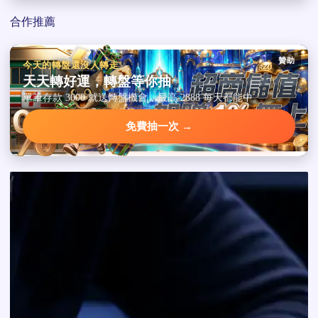
合作推薦
贊助
今天的轉盤還沒人轉走
天天轉好運，轉盤等你抽
單筆存款 3000 就送轉盤機會，最高 2888 每天都能中。
免費抽一次 →