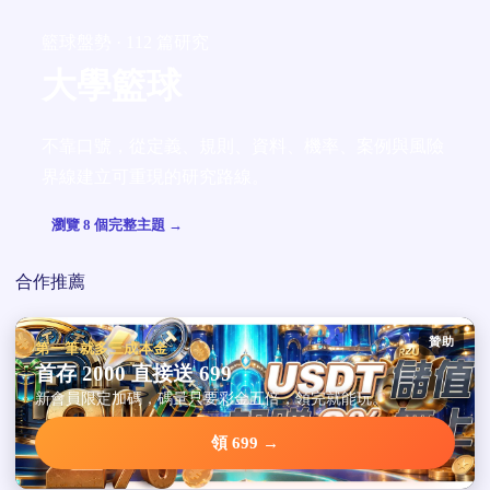
籃球盤勢 · 112 篇研究
大學籃球
不靠口號，從定義、規則、資料、機率、案例與風險
界線建立可重現的研究路線。
瀏覽 8 個完整主題 →
合作推薦
贊助
第一筆就多三成本金
首存 2000 直接送 699
新會員限定加碼，碼量只要彩金五倍，領完就能玩。
領 699 →