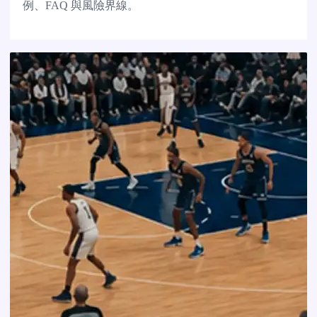
例、FAQ 與風險界線。