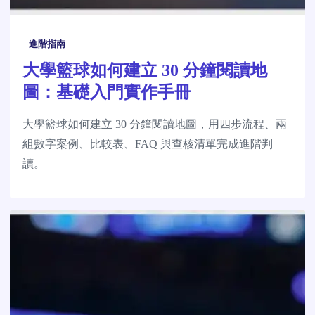
進階指南
大學籃球如何建立 30 分鐘閱讀地
圖：基礎入門實作手冊
大學籃球如何建立 30 分鐘閱讀地圖，用四步流程、兩
組數字案例、比較表、FAQ 與查核清單完成進階判
讀。