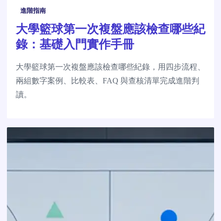
進階指南
大學籃球第一次複盤應該檢查哪些紀
錄：基礎入門實作手冊
大學籃球第一次複盤應該檢查哪些紀錄，用四步流程、
兩組數字案例、比較表、FAQ 與查核清單完成進階判
讀。