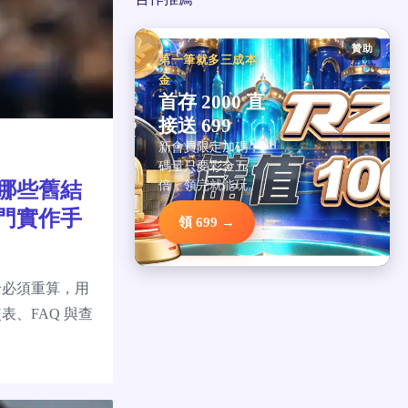
贊助
第一筆就多三成本
金
首存 2000 直
接送 699
新會員限定加碼，
碼量只要彩金五
倍，領完就能玩。
哪些舊結
門實作手
領 699 →
論必須重算，用
、FAQ 與查