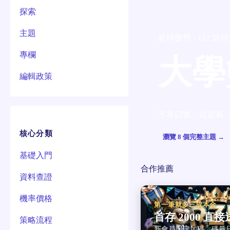
探索
主題
籃球盤勢 · 112 篇
專欄
大學
編輯政策
不靠口號，從定義
核心分類
瀏覽 8 個完整主題 →
基礎入門
合作推薦
資料查證
機率價格
第一筆就多三成本金
首存 2000 直接送
策略流程
新會員限定加碼，碼量