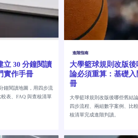
進階指南
立 30 分鐘閱讀
大學籃球規則改版後
門實作手冊
論必須重算：基礎入
冊
0 分鐘閱讀地圖，用四步流
較表、FAQ 與查核清單
大學籃球規則改版後哪些舊結
四步流程、兩組數字案例、比較表
核清單完成進階判讀。