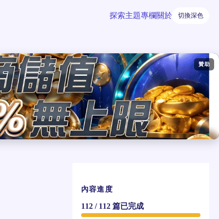
探索
主題
專欄
關於
切換深色
贊助
內容進度
112 / 112 篇已完成