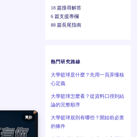
18 篇搜尋解答
6 篇支援專欄
88 篇長尾指南
熱門研究路線
大學籃球是什麼？先用一頁弄懂核
心定義
大學籃球怎麼看？從資料口徑到結
論的完整順序
大學籃球規則有哪些？開始前必查
贊助
的條件