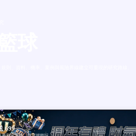
研究
籃球
、規則、資料、機率、案例與風險界線建立可重現的研究路線。
 699
只要彩金五倍，領完就能玩。