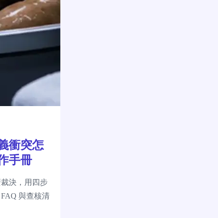
義衝突怎
作手冊
麼裁決，用四步
AQ 與查核清