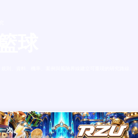
研究
籃球
、規則、資料、機率、案例與風險界線建立可重現的研究路線。
的
一次
惠頁面一鍵領取不用問客服。