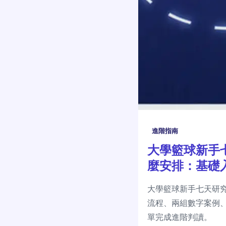
進階指南
大學籃球新手
麼安排：基礎
大學籃球新手七天研
流程、兩組數字案例、
單完成進階判讀。