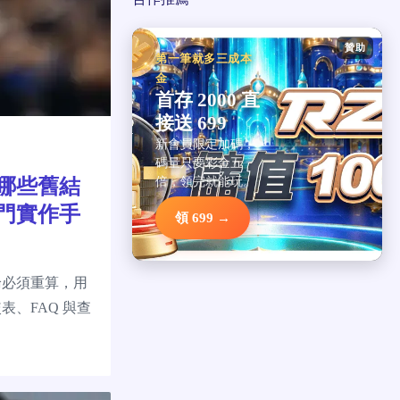
贊助
第一筆就多三成本
金
首存 2000 直
接送 699
新會員限定加碼，
碼量只要彩金五
倍，領完就能玩。
哪些舊結
門實作手
領 699 →
論必須重算，用
、FAQ 與查