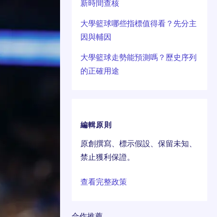
新時間查核
大學籃球哪些指標值得看？先分主
因與輔因
大學籃球走勢能預測嗎？歷史序列
的正確用途
編輯原則
原創撰寫、標示假設、保留未知、
禁止獲利保證。
查看完整政策
合作推薦