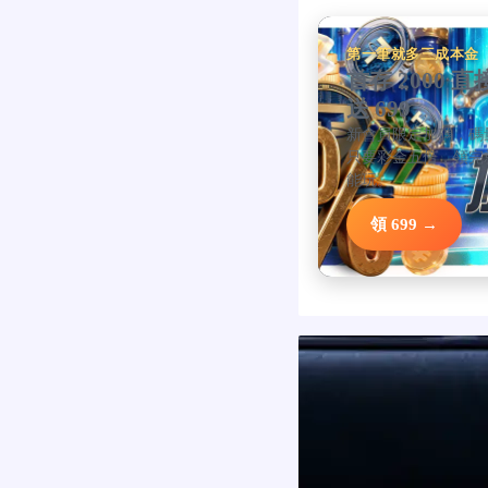
第一筆就多三成本金
首存 2000 直
送 699
新會員限定加碼，碼
只要彩金五倍，領完
能玩。
領 699 →