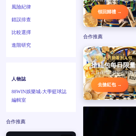
風險紀律
領回歸禮 →
錯誤排查
比較選擇
合作推薦
進階研究
手慢的人只能看別人領
搶紅包每日限量
當日存款達標即可到首
人物誌
去搶紅包 →
88WIN娛樂城-大學籃球誌
編輯室
合作推薦