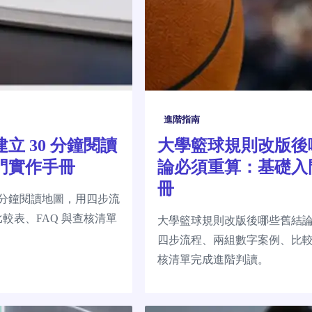
進階指南
立 30 分鐘閱讀
大學籃球規則改版後
門實作手冊
論必須重算：基礎入
冊
0 分鐘閱讀地圖，用四步流
較表、FAQ 與查核清單
大學籃球規則改版後哪些舊結
四步流程、兩組數字案例、比較表
核清單完成進階判讀。