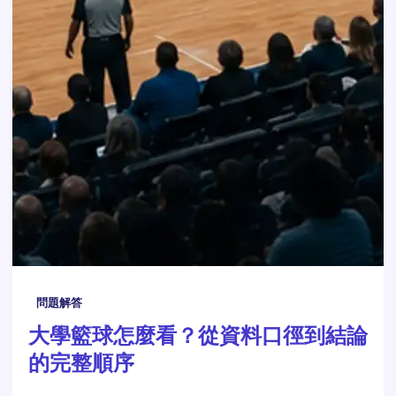
問題解答
大學籃球怎麼看？從資料口徑到結論
的完整順序