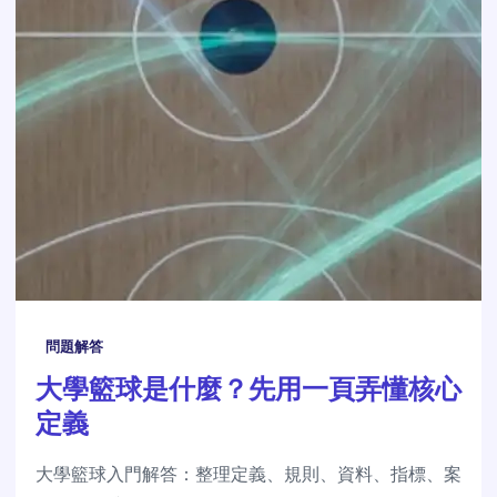
問題解答
大學籃球是什麼？先用一頁弄懂核心
定義
大學籃球入門解答：整理定義、規則、資料、指標、案