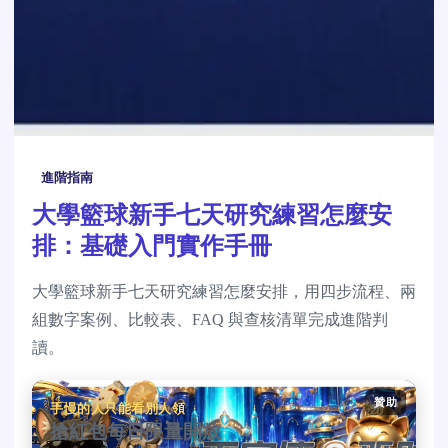
進階指南
大學籃球新手七天研究練習怎麼安
排：基礎入門實作手冊
大學籃球新手七天研究練習怎麼安排，用四步流程、兩
組數字案例、比較表、FAQ 與查核清單完成進階判
讀。
贊助
手慢的人只能看別人領
搶紅包每日限量開放