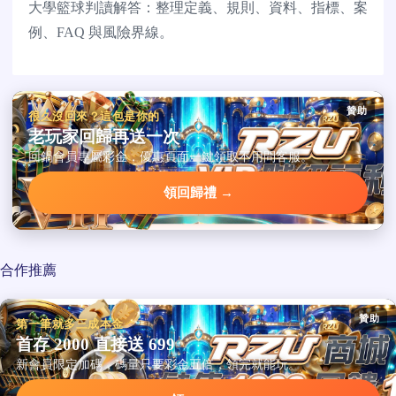
大學籃球判讀解答：整理定義、規則、資料、指標、案
例、FAQ 與風險界線。
贊助
很久沒回來？這包是你的
老玩家回歸再送一次
回鍋會員專屬彩金，優惠頁面一鍵領取不用問客服。
領回歸禮 →
合作推薦
贊助
第一筆就多三成本金
首存 2000 直接送 699
新會員限定加碼，碼量只要彩金五倍，領完就能玩。