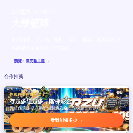
籃球盤勢 · 112 篇研究
大學籃球
不靠口號，從定義、規則、資料、機率、案例與風險
界線建立可重現的研究路線。
瀏覽 8 個完整主題 →
合作推薦
贊助
你現在卡在哪一階？
存越多送越多，階梯彩金
累積儲值達標自動解鎖對應彩金，階梯越高送越狠。
看我能領多少 →