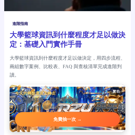
進階指南
大學籃球資訊到什麼程度才足以做決
定：基礎入門實作手冊
大學籃球資訊到什麼程度才足以做決定，用四步流程、
兩組數字案例、比較表、FAQ 與查核清單完成進階判
讀。
贊助
今天的轉盤還沒人轉走
天天轉好運，轉盤等你抽
單筆存款 3000 就送轉盤機會，最高 2888 每天都能中。
免費抽一次 →